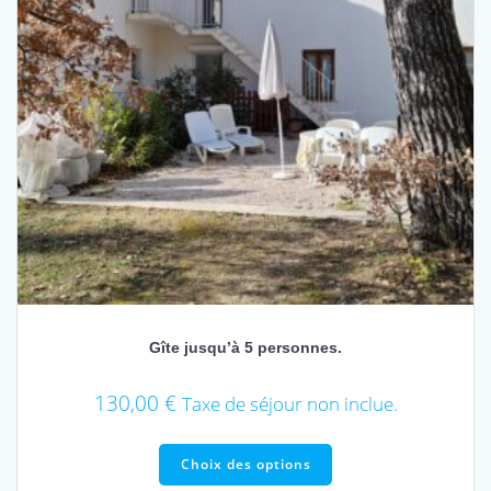
Gîte jusqu’à 5 personnes.
130,00
€
Taxe de séjour non inclue.
Ce
produit
Choix des options
a